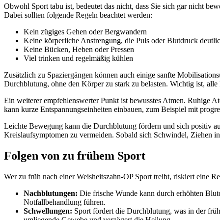
Obwohl Sport tabu ist, bedeutet das nicht, dass Sie sich gar nicht be
Dabei sollten folgende Regeln beachtet werden:
Kein zügiges Gehen oder Bergwandern
Keine körperliche Anstrengung, die Puls oder Blutdruck deutli
Keine Bücken, Heben oder Pressen
Viel trinken und regelmäßig kühlen
Zusätzlich zu Spaziergängen können auch einige sanfte Mobilisation
Durchblutung, ohne den Körper zu stark zu belasten. Wichtig ist, a
Ein weiterer empfehlenswerter Punkt ist bewusstes Atmen. Ruhige At
kann kurze Entspannungseinheiten einbauen, zum Beispiel mit progres
Leichte Bewegung kann die Durchblutung fördern und sich positiv au
Kreislaufsymptomen zu vermeiden. Sobald sich Schwindel, Ziehen in 
Folgen von zu frühem Sport
Wer zu früh nach einer Weisheitszahn-OP Sport treibt, riskiert eine 
Nachblutungen:
Die frische Wunde kann durch erhöhten Blutdr
Notfallbehandlung führen.
Schwellungen:
Sport fördert die Durchblutung, was in der fr
umliegende Gewebe und verzögert die Heilung.