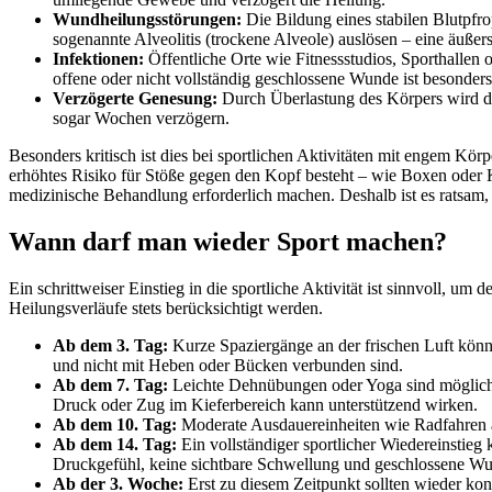
Wundheilungsstörungen:
Die Bildung eines stabilen Blutpfr
sogenannte Alveolitis (trockene Alveole) auslösen – eine äuße
Infektionen:
Öffentliche Orte wie Fitnessstudios, Sporthallen
offene oder nicht vollständig geschlossene Wunde ist besonders
Verzögerte Genesung:
Durch Überlastung des Körpers wird d
sogar Wochen verzögern.
Besonders kritisch ist dies bei sportlichen Aktivitäten mit engem K
erhöhtes Risiko für Stöße gegen den Kopf besteht – wie Boxen oder 
medizinische Behandlung erforderlich machen. Deshalb ist es ratsam
Wann darf man wieder Sport machen?
Ein schrittweiser Einstieg in die sportliche Aktivität ist sinnvoll, 
Heilungsverläufe stets berücksichtigt werden.
Ab dem 3. Tag:
Kurze Spaziergänge an der frischen Luft könn
und nicht mit Heben oder Bücken verbunden sind.
Ab dem 7. Tag:
Leichte Dehnübungen oder Yoga sind möglich,
Druck oder Zug im Kieferbereich kann unterstützend wirken.
Ab dem 10. Tag:
Moderate Ausdauereinheiten wie Radfahren auf
Ab dem 14. Tag:
Ein vollständiger sportlicher Wiedereinstie
Druckgefühl, keine sichtbare Schwellung und geschlossene Wu
Ab der 3. Woche:
Erst zu diesem Zeitpunkt sollten wieder kon