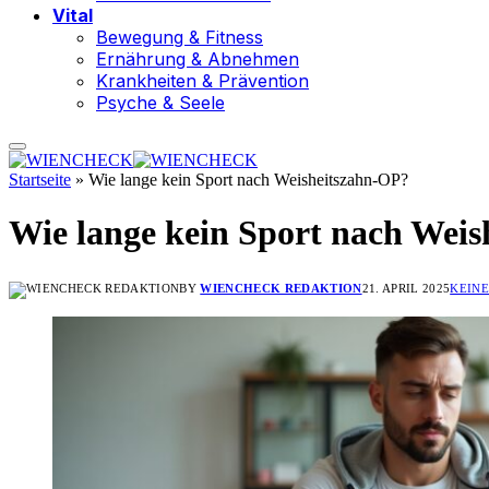
Vital
Bewegung & Fitness
Ernährung & Abnehmen
Krankheiten & Prävention
Psyche & Seele
Startseite
»
Wie lange kein Sport nach Weisheitszahn-OP?
Wie lange kein Sport nach Wei
BY
WIENCHECK REDAKTION
21. APRIL 2025
KEIN