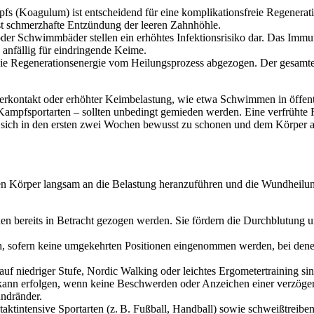
opfs (Koagulum) ist entscheidend für eine komplikationsfreie Regenera
rst schmerzhafte Entzündung der leeren Zahnhöhle.
 oder Schwimmbäder stellen ein erhöhtes Infektionsrisiko dar. Das Imm
 anfällig für eindringende Keime.
ie Regenerationsenergie vom Heilungsprozess abgezogen. Der gesamte
örperkontakt oder erhöhter Keimbelastung, wie etwa Schwimmen in öffen
Kampfsportarten – sollten unbedingt gemieden werden. Eine verfrühte 
, sich in den ersten zwei Wochen bewusst zu schonen und dem Körper a
um den Körper langsam an die Belastung heranzuführen und die Wundheilu
en bereits in Betracht gezogen werden. Sie fördern die Durchblutung u
 sofern keine umgekehrten Positionen eingenommen werden, bei denen 
 niedriger Stufe, Nordic Walking oder leichtes Ergometertraining sind
g kann erfolgen, wenn keine Beschwerden oder Anzeichen einer verzöge
ndränder.
taktintensive Sportarten (z. B. Fußball, Handball) sowie schweißtreib