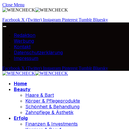
Close Menu
Facebook
X (Twitter)
Instagram
Pinterest
Tumblr
Bluesky
Redaktion
Werbung
Kontakt
Datenschutzerklärung
Impressum
Facebook
X (Twitter)
Instagram
Pinterest
Tumblr
Bluesky
Home
Beauty
Haare & Bart
Körper & Pflegeprodukte
Schönheit & Behandlung
Zahnpflege & Ästhetik
Erfolg
Finanzen & Investments