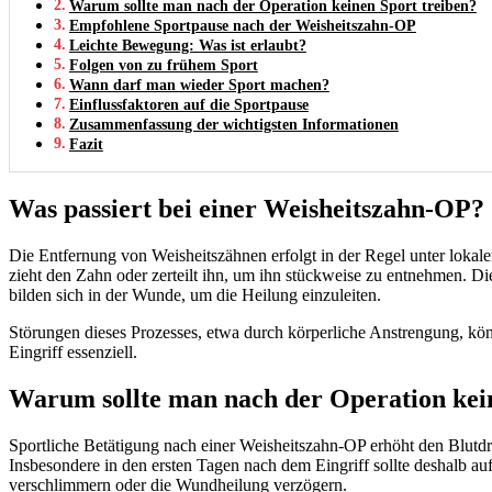
Warum sollte man nach der Operation keinen Sport treiben?
Empfohlene Sportpause nach der Weisheitszahn-OP
Leichte Bewegung: Was ist erlaubt?
Folgen von zu frühem Sport
Wann darf man wieder Sport machen?
Einflussfaktoren auf die Sportpause
Zusammenfassung der wichtigsten Informationen
Fazit
Was passiert bei einer Weisheitszahn-OP?
Die Entfernung von Weisheitszähnen erfolgt in der Regel unter lokale
zieht den Zahn oder zerteilt ihn, um ihn stückweise zu entnehmen. Di
bilden sich in der Wunde, um die Heilung einzuleiten.
Störungen dieses Prozesses, etwa durch körperliche Anstrengung, kö
Eingriff essenziell.
Warum sollte man nach der Operation kein
Sportliche Betätigung nach einer Weisheitszahn-OP erhöht den Blutdru
Insbesondere in den ersten Tagen nach dem Eingriff sollte deshalb a
verschlimmern oder die Wundheilung verzögern.