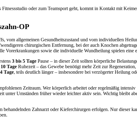
 ins Fitnessstudio oder zum Teamsport geht, kommt in Kontakt mit Kei
tszahn-OP
, vom allgemeinen Gesundheitszustand und vom individuellen Heilungsv
 aufwendigeren chirurgischen Entfernung, bei der auch Knochen abgetrag
elle Vorerkrankungen sowie die individuelle Wundheilung spielen eine 
stens
3 bis 5 Tage
Pause – in dieser Zeit sollten körperliche Belast
s 10 Tage
Ruhezeit – das Gewebe benötigt mehr Zeit zur Regeneration,
4 Tage
, teils deutlich länger – insbesondere bei verzögerter Heilung o
pfohlenen Zeitraum. Wer körperlich arbeitet oder regelmäßig intensiv S
it unter Umständen früher wieder leichter aktiv sein. Wichtig bleibt a
em behandelnden Zahnarzt oder Kieferchirurgen erfolgen. Nur dieser ka
ben.