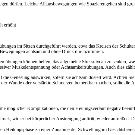
wegen dürfen. Leichte Alltagsbewegungen wie Spazierengehen sind grundsä
ch erhöht
sübungen im Sitzen durchgeführt werden, etwa das Kreisen der Schulter
lle Bewegungen achtsam und ohne Druck durchzuführen.
emübungen können helfen, das allgemeine Stressniveau zu senken, was
siver Muskelentspannung oder Achtsamkeitsübungen. Auch dies zählt zu
f die Genesung auswirken, sofern sie achtsam dosiert wird. Achten Si
der Wunde oder verstärkte Schmerzen bemerkbar machen, sollte die Akti
Reihe möglicher Komplikationen, die den Heilungsverlauf negativ beeinf
uck, wie er bei körperlicher Anstrengung auftritt, wieder aufreißen. D
ühen Heilungsphase zu einer Zunahme der Schwellung im Gesichtsberei