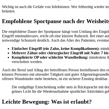
Wichtig ist auch die Gefahr von Infektionen: Wer frühzeitig wieder
belasten.
Empfohlene Sportpause nach der Weishei
Die empfohlene Dauer der Sportpause hängt vom Umfang des Eingriffs
Eingriff minimalinvasiv, reicht oft eine kürzere Ruhezeit. Bei einer
notwendige Schonzeit deutlich. Auch das Alter des Patienten, eventu
Einfacher Eingriff (ein Zahn, keine Komplikationen):
minde
Mehrere Zähne oder chirurgischer Eingriff mit Naht:
7 bi
Komplizierte OP oder schlechte Wundheilung:
mindestens
1
verschoben werden.
Auch der Beruf und Alltag der betroffenen Person beeinflussen den em
können Personen mit sitzender Tätigkeit und guter Allgemeingesundhe
offenen Wundränder mehr bestehen, ist ein sicherer Einstieg denkbar.
Die endgültige Entscheidung sollte stets in Rücksprache mit d
grünes Licht für die Wiederaufnahme sportlicher Aktivitäten ge
Leichte Bewegung: Was ist erlaubt?