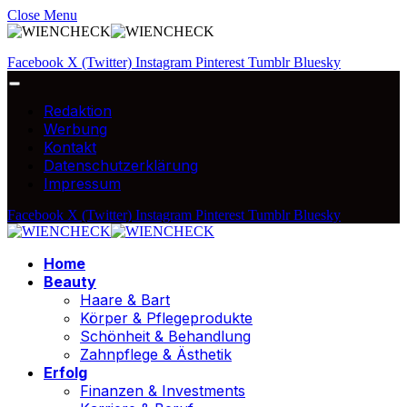
Close Menu
Facebook
X (Twitter)
Instagram
Pinterest
Tumblr
Bluesky
Redaktion
Werbung
Kontakt
Datenschutzerklärung
Impressum
Facebook
X (Twitter)
Instagram
Pinterest
Tumblr
Bluesky
Home
Beauty
Haare & Bart
Körper & Pflegeprodukte
Schönheit & Behandlung
Zahnpflege & Ästhetik
Erfolg
Finanzen & Investments