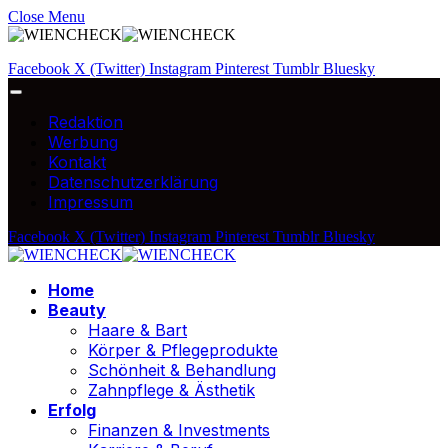
Close Menu
Facebook
X (Twitter)
Instagram
Pinterest
Tumblr
Bluesky
Redaktion
Werbung
Kontakt
Datenschutzerklärung
Impressum
Facebook
X (Twitter)
Instagram
Pinterest
Tumblr
Bluesky
Home
Beauty
Haare & Bart
Körper & Pflegeprodukte
Schönheit & Behandlung
Zahnpflege & Ästhetik
Erfolg
Finanzen & Investments