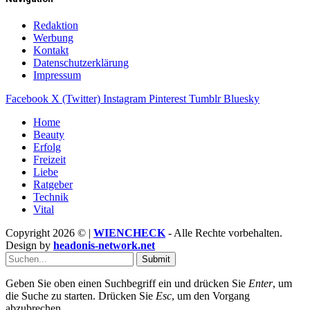
Redaktion
Werbung
Kontakt
Datenschutzerklärung
Impressum
Facebook
X (Twitter)
Instagram
Pinterest
Tumblr
Bluesky
Home
Beauty
Erfolg
Freizeit
Liebe
Ratgeber
Technik
Vital
Copyright 2026 © |
WIENCHECK
- Alle Rechte vorbehalten.
Design by
headonis-network.net
Submit
Geben Sie oben einen Suchbegriff ein und drücken Sie
Enter
, um
die Suche zu starten. Drücken Sie
Esc
, um den Vorgang
abzubrechen.