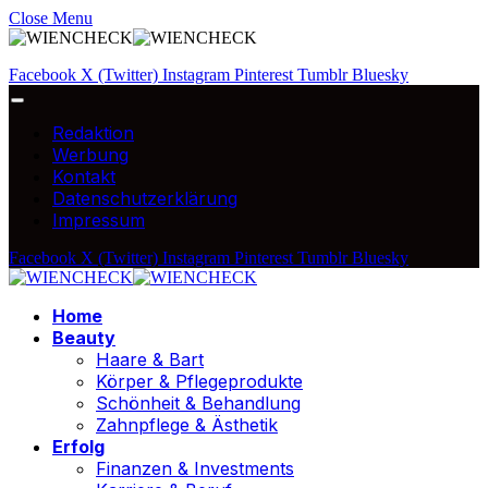
Close Menu
Facebook
X (Twitter)
Instagram
Pinterest
Tumblr
Bluesky
Redaktion
Werbung
Kontakt
Datenschutzerklärung
Impressum
Facebook
X (Twitter)
Instagram
Pinterest
Tumblr
Bluesky
Home
Beauty
Haare & Bart
Körper & Pflegeprodukte
Schönheit & Behandlung
Zahnpflege & Ästhetik
Erfolg
Finanzen & Investments