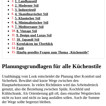
1. Landhausstil
2. Moderner Stil
3. Industriestil
4. Skandinavischer Stil
5. Klassischer Stil
6. Minimalistischer Stil
7. Mediterraner Stil
8. Vintage Stil
9. Design und Luxus Stil
10. Japandi Stil
Kernfakten im Überblick
Fazit
Häufig gestellte Fragen zum Thema „Küchenstile“
Planungsgrundlagen für alle Küchenstile
Unabhängig vom Look entscheidet die Planung über Komfort und
Sicherheit. Bewährt sind kurze Wege zwischen den
Hauptarbeitszonen. In vielen Richtlinien wird das Arbeitsdreieck
genutzt, also die Beziehung zwischen Spüle, Kochfeld und
Kühlschrank. Als Orientierung gilt oft, dass einzelne Wegstrecken
nicht zu kurz und nicht zu lang ausfallen sollen. Auch die Summe
der Wege sollte begrenzt bleiben.