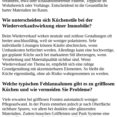
verändern, etwa über schallabsorbierende Paneele, Teppiche im
Wohnbereich oder Vorhänge. Entscheidend ist die Gesamtfläche
harter Materialien im Raum.
Wie unterscheiden sich Küchenstile bei der
Wiederverkaufswirkung einer Immobilie?
Beim Wiederverkauf wirken neutrale und zeitlose Gestaltungen oft
breiter anschlussfähig, weil sie weniger polarisieren. Sehr
individuelle Lösungen können Käufer abschrecken, wenn
Umbaukosten befürchtet werden. Allerdings kann eine hochwertige,
gut geplante Küche auch bei markantem Stil überzeugen, wenn
Verarbeitung und Materialqualität sichtbar sind. Wenn
Wiederverkauf ein Thema ist, empfiehlt sich eine ruhige
Grundgestaltung mit akzentuierbaren Elementen. So bleibt die
Küche eigenständig, ohne als Risiko wahrgenommen zu werden.
Welche typischen Fehlannahmen gibt es zu grifflosen
Küchen und wie vermeiden Sie Probleme?
Viele erwarten bei grifflosen Fronten automatisch weniger
Pflegeaufwand. In der Praxis entstehen jedoch je nach Oberfläche
sichtbare Spuren, vor allem bei dunklen oder glänzenden
Materialien. Zudem brauchen Griffleisten und Push Systeme eine