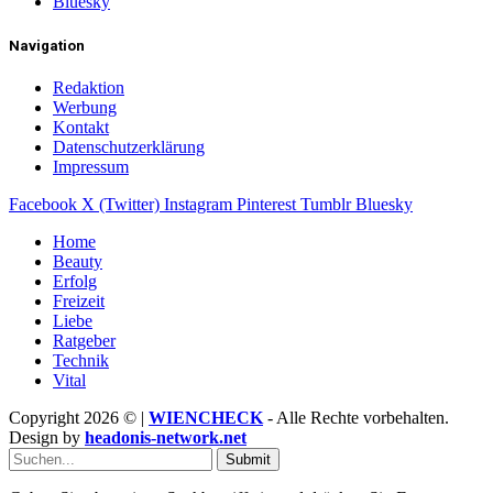
Bluesky
Navigation
Redaktion
Werbung
Kontakt
Datenschutzerklärung
Impressum
Facebook
X (Twitter)
Instagram
Pinterest
Tumblr
Bluesky
Home
Beauty
Erfolg
Freizeit
Liebe
Ratgeber
Technik
Vital
Copyright 2026 © |
WIENCHECK
- Alle Rechte vorbehalten.
Design by
headonis-network.net
Submit