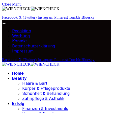
Close Menu
Facebook
X (Twitter)
Instagram
Pinterest
Tumblr
Bluesky
Redaktion
Werbung
Kontakt
Datenschutzerklärung
Impressum
Facebook
X (Twitter)
Instagram
Pinterest
Tumblr
Bluesky
Home
Beauty
Haare & Bart
Körper & Pflegeprodukte
Schönheit & Behandlung
Zahnpflege & Ästhetik
Erfolg
Finanzen & Investments