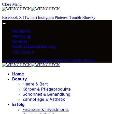
Close Menu
Facebook
X (Twitter)
Instagram
Pinterest
Tumblr
Bluesky
Redaktion
Werbung
Kontakt
Datenschutzerklärung
Impressum
Facebook
X (Twitter)
Instagram
Pinterest
Tumblr
Bluesky
Home
Beauty
Haare & Bart
Körper & Pflegeprodukte
Schönheit & Behandlung
Zahnpflege & Ästhetik
Erfolg
Finanzen & Investments