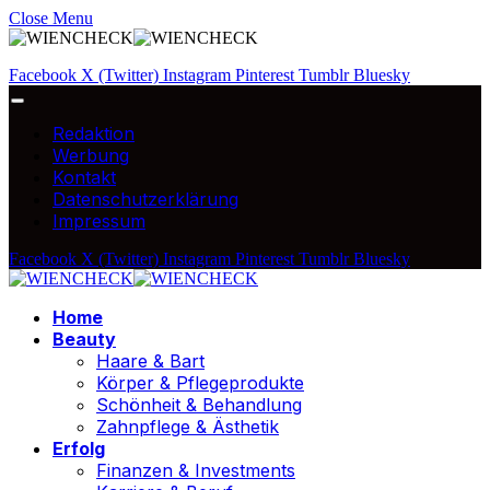
Close Menu
Facebook
X (Twitter)
Instagram
Pinterest
Tumblr
Bluesky
Redaktion
Werbung
Kontakt
Datenschutzerklärung
Impressum
Facebook
X (Twitter)
Instagram
Pinterest
Tumblr
Bluesky
Home
Beauty
Haare & Bart
Körper & Pflegeprodukte
Schönheit & Behandlung
Zahnpflege & Ästhetik
Erfolg
Finanzen & Investments