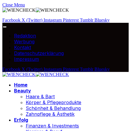
Close Menu
Facebook
X (Twitter)
Instagram
Pinterest
Tumblr
Bluesky
Redaktion
Werbung
Kontakt
Datenschutzerklärung
Impressum
Facebook
X (Twitter)
Instagram
Pinterest
Tumblr
Bluesky
Home
Beauty
Haare & Bart
Körper & Pflegeprodukte
Schönheit & Behandlung
Zahnpflege & Ästhetik
Erfolg
Finanzen & Investments