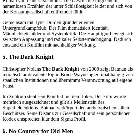
Roman von Chuck Palahniuk. Die Geschichte folgt einem
namenlosen Erzähler, der unter Schlaflosigkeit leidet und sich von
der Konsumgesellschaft entfremdet fühlt.
Gemeinsam mit Tyler Durden gründet er einen
Untergrundkampfclub. Der Film thematisiert Identität,
Männlichkeitsbilder und Systemkritik. Die Hauptfigur bewegt sich
zwischen Anpassung und radikaler Selbstermächtigung. Dadurch
entstand ein Kultfilm mit nachhaltiger Wirkung.
5. The Dark Knight
Christopher Nolans
The Dark Knight
von 2008 zeigt Batman als
moralisch ambivalente Figur. Bruce Wayne agiert unabhängig von
staatlichen Institutionen und übernimmt Verantwortung auf eigene
Faust.
Im Zentrum steht sein Konflikt mit dem Joker. Der Film wurde
mehrfach ausgezeichnet und gilt als Meilenstein des
Superheldenkinos. Batman verkörpert den archetypischen stillen
Beschützer. Seine Distanz zur Gesellschaft und sein persönlicher
Kodex entsprechen klar dem Sigma Profil.
6. No Country for Old Men