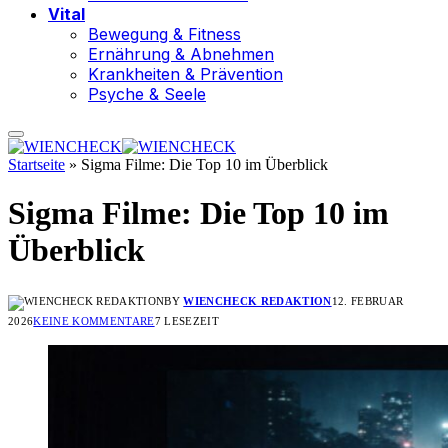
Vital
Bewegung & Fitness
Ernährung & Abnehmen
Krankheiten & Prävention
Psyche & Seele
Startseite
»
Sigma Filme: Die Top 10 im Überblick
Sigma Filme: Die Top 10 im
Überblick
BY
WIENCHECK REDAKTION
12. FEBRUAR
2026
KEINE KOMMENTARE
7 LESEZEIT