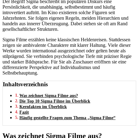
Der Begriff Sigma beschreibt im populären Diskurs eine
Persönlichkeit, die unabhängig, selbstbestimmt und häufig
introvertiert auftritt. Im Kino existieren solche Figuren seit
Jahrzehnten. Sie folgen eigenen Regeln, meiden Hierarchien und
handeln aus innerer Überzeugung. Dabei stehen sie oft am Rand
gesellschaftlicher Strukturen.
Sigma Filme erzählen keine klassischen Heldenreisen. Stattdessen
zeigen sie ambivalente Charaktere mit klarer Haltung. Viele dieser
Werke wurden international ausgezeichnet oder gelten heute als
stilprägend. Sie verbinden psychologische Tiefe mit präziser Regie
und starker Bildsprache. Für Sie als Zuschauer eröffnen sie eine
differenzierte Perspektive auf Individualismus und
Selbstbehauptung.
Inhaltsverzeichnis
Was zeichnet Sigma Filme aus?
Die Top 10 Sigma Filme im Überblick
Kernfakten im Überblick
Fazit
Häufig gestellte Fragen zum Thema „Sigma Filme“
Was zeichnet Sigma Filme aus?