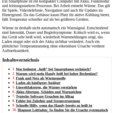
Ein Smartphone ist ein kompakter Computer mit Akku, Funkmodul
und leistungsstarkem Prozessor. Bei Arbeit entsteht Wärme. Das gilt
für Spiele, Videotelefonie, Navigation und auch für Updates im
Hintergrund. Da das Gehäuse kaum Platz für aktive Kühlung bietet,
fällt Temperatur schneller auf als bei größeren Geräten.
Wärme ist deshalb nicht automatisch ein Warnsignal. Entscheidend
sind Intensität, Dauer und Begleitsymptome. Kritisch wird es, wenn
das Gerät sehr heiß wird, wiederholt Warnmeldungen zeigt, das
Laden stoppt oder sich der Akku sichtbar verändert. Auch ein
plötzlicher Temperaturanstieg ohne erkennbare Ursache verdient
Aufmerksamkeit.
Inhaltsverzeichnis
Was bedeutet „heiß“ bei Smartphones technisch?
Warum wird mein Handy heiß bei hoher Rechenlast?
Funk und Netz als Wärmequelle
Laden als häufigster Auslöser
Umweltfaktoren, die Wärme verstärken
Akku Alterung, Schäden und Warnzeichen
Typische Software Ursachen im Alltag
Fehler bei Zubehör und Stromversorgung
Schnelle Hilfe, wenn das Handy bereits zu heiß ist
Diagnose Leitfaden: So finden Sie die Ursache systematisch