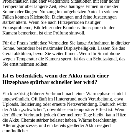
Problematisch sind eher wiederholte Situationen mit sehr hoher
Temperatur über längere Zeit, etwa häufiges Filmen in direkter
Sonne oder längere Nutzung im aufgeheizten Auto. In solchen
Fällen können Klebstoffe, Dichtungen und feine Justierungen
stärker altern. Wenn Sie nach Hitzeperioden häufiger
Fokusprobleme, Bildfehler oder Kondensationsspuren in der
Kamera bemerken, ist eine Prüfung sinnvoll.
Für die Praxis heißt das: Vermeiden Sie lange Aufnahmen in direkter
Sonne, besonders bei maximaler Displayhelligkeit. Lassen Sie das
Gerät abkühlen, bevor Sie weiter filmen. Wenn Ihr Smartphone
wegen Temperatur die Kamera sperrt, ist das ein Schutzsignal, das
Sie ernst nehmen sollten.
Ist es bedenklich, wenn der Akku nach einer
Hitzephase spürbar schneller leer wird?
Ein kurzfristig höherer Verbrauch nach einer Wärmephase ist nicht
ungewöhnlich. Oft läuft im Hintergrund noch Verarbeitung, etwa
Uploads, Indizierung oder erneute Netzverbindung. Dadurch wirkt
der Akku „schwächer“, obwohl es ein temporärer Effekt ist. Wenn
der höhere Verbrauch jedoch über mehrere Tage bleibt, kann Hitze
die Akku Chemie stärker belastet haben. Wärme beschleunigt
Alterungsprozesse, und ein bereits gealterter Akku reagiert
empfindlicher.