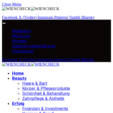
Close Menu
Facebook
X (Twitter)
Instagram
Pinterest
Tumblr
Bluesky
Redaktion
Werbung
Kontakt
Datenschutzerklärung
Impressum
Facebook
X (Twitter)
Instagram
Pinterest
Tumblr
Bluesky
Home
Beauty
Haare & Bart
Körper & Pflegeprodukte
Schönheit & Behandlung
Zahnpflege & Ästhetik
Erfolg
Finanzen & Investments