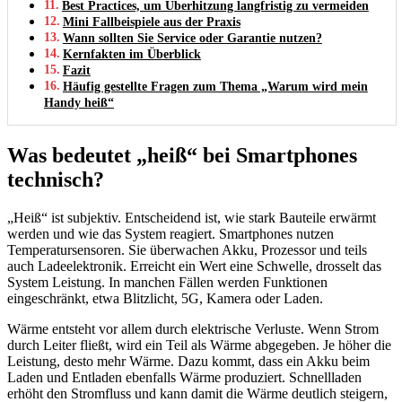
Best Practices, um Überhitzung langfristig zu vermeiden
Mini Fallbeispiele aus der Praxis
Wann sollten Sie Service oder Garantie nutzen?
Kernfakten im Überblick
Fazit
Häufig gestellte Fragen zum Thema „Warum wird mein
Handy heiß“
Was bedeutet „heiß“ bei Smartphones
technisch?
„Heiß“ ist subjektiv. Entscheidend ist, wie stark Bauteile erwärmt
werden und wie das System reagiert. Smartphones nutzen
Temperatursensoren. Sie überwachen Akku, Prozessor und teils
auch Ladeelektronik. Erreicht ein Wert eine Schwelle, drosselt das
System Leistung. In manchen Fällen werden Funktionen
eingeschränkt, etwa Blitzlicht, 5G, Kamera oder Laden.
Wärme entsteht vor allem durch elektrische Verluste. Wenn Strom
durch Leiter fließt, wird ein Teil als Wärme abgegeben. Je höher die
Leistung, desto mehr Wärme. Dazu kommt, dass ein Akku beim
Laden und Entladen ebenfalls Wärme produziert. Schnellladen
erhöht den Stromfluss und kann damit die Wärme deutlich steigern,