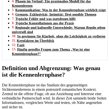
Phasen im Verlauf: Ein praxisnahes Modell für das
Kennenlernen
Kommunikation: Was in der Kennenlernphase wirklich trägt
Grenzen, Exklusivität, Intimität: Drei sensible Themen
Typische Fehler und was stattdessen hilft
Typische Konstellationen aus der Praxis
Regionale und kulturelle Unterschiede: Warum Regeln selten
universell sind
So gewinnen Sie Klarheit, ohne die Leichtigkeit zu verlieren
Kernfakten im Überblick
Fazit
Häufig gestellte Fragen zum Thema „Was ist eine
Kennenlernphase?“
Definition und Abgrenzung: Was genau
ist die Kennenlernphase?
Die Kennenlernphase ist das Stadium des gegenseitigen
Sichkennenlernens in einem potenziell romantischen Kontext.
Zentral ist die offene Frage, ob aus Anziehung und Interesse eine
verbindliche Partnerschaft wird. In dieser Zeit sammeln beide Seiten
Informationen, vergleichen Werte und testen, ob Nähe angenehm
und sicher ist.