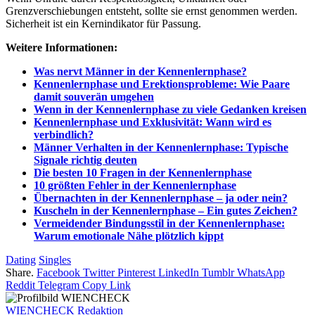
Grenzverschiebungen entsteht, sollte sie ernst genommen werden.
Sicherheit ist ein Kernindikator für Passung.
Weitere Informationen:
Was nervt Männer in der Kennenlernphase?
Kennenlernphase und Erektionsprobleme: Wie Paare
damit souverän umgehen
Wenn in der Kennenlernphase zu viele Gedanken kreisen
Kennenlernphase und Exklusivität: Wann wird es
verbindlich?
Männer Verhalten in der Kennenlernphase: Typische
Signale richtig deuten
Die besten 10 Fragen in der Kennenlernphase
10 größten Fehler in der Kennenlernphase
Übernachten in der Kennenlernphase – ja oder nein?
Kuscheln in der Kennenlernphase – Ein gutes Zeichen?
Vermeidender Bindungsstil in der Kennenlernphase:
Warum emotionale Nähe plötzlich kippt
Dating
Singles
Share.
Facebook
Twitter
Pinterest
LinkedIn
Tumblr
WhatsApp
Reddit
Telegram
Copy Link
WIENCHECK Redaktion