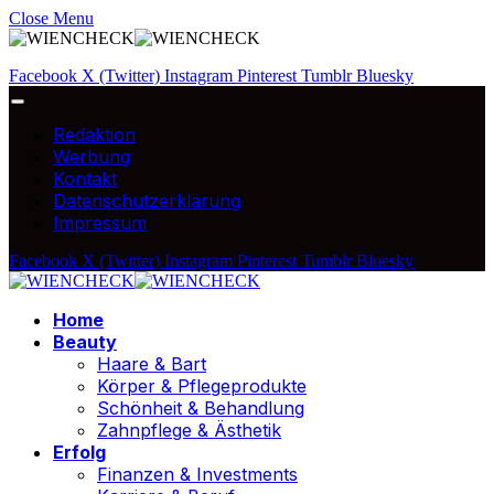
Close Menu
Facebook
X (Twitter)
Instagram
Pinterest
Tumblr
Bluesky
Redaktion
Werbung
Kontakt
Datenschutzerklärung
Impressum
Facebook
X (Twitter)
Instagram
Pinterest
Tumblr
Bluesky
Home
Beauty
Haare & Bart
Körper & Pflegeprodukte
Schönheit & Behandlung
Zahnpflege & Ästhetik
Erfolg
Finanzen & Investments