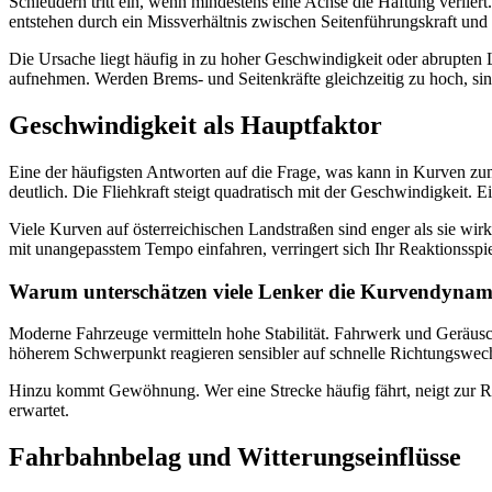
Schleudern tritt ein, wenn mindestens eine Achse die Haftung verlier
entstehen durch ein Missverhältnis zwischen Seitenführungskraft und 
Die Ursache liegt häufig in zu hoher Geschwindigkeit oder abrupten
aufnehmen. Werden Brems- und Seitenkräfte gleichzeitig zu hoch, sin
Geschwindigkeit als Hauptfaktor
Eine der häufigsten Antworten auf die Frage, was kann in Kurven zum
deutlich. Die Fliehkraft steigt quadratisch mit der Geschwindigkeit.
Viele Kurven auf österreichischen Landstraßen sind enger als sie wi
mit unangepasstem Tempo einfahren, verringert sich Ihr Reaktionsspi
Warum unterschätzen viele Lenker die Kurvendynam
Moderne Fahrzeuge vermitteln hohe Stabilität. Fahrwerk und Geräusc
höherem Schwerpunkt reagieren sensibler auf schnelle Richtungswech
Hinzu kommt Gewöhnung. Wer eine Strecke häufig fährt, neigt zur Rou
erwartet.
Fahrbahnbelag und Witterungseinflüsse