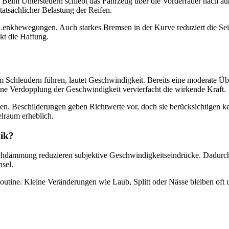
t. Beim Untersteuern schiebt das Fahrzeug über die Vorderräder nach a
tatsächlicher Belastung der Reifen.
 Lenkbewegungen. Auch starkes Bremsen in der Kurve reduziert die Sei
kt die Haftung.
 Schleudern führen, lautet Geschwindigkeit. Bereits eine moderate Üb
 Eine Verdopplung der Geschwindigkeit vervierfacht die wirkende Kraft.
rken. Beschilderungen geben Richtwerte vor, doch sie berücksichtigen 
elraum erheblich.
ik?
hdämmung reduzieren subjektive Geschwindigkeitseindrücke. Dadurch e
sel.
tine. Kleine Veränderungen wie Laub, Splitt oder Nässe bleiben oft un