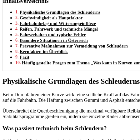
Inhaltsverzeichnis
Physikalische Grundlagen des Schleuderns
Geschwindigkeit als Hauptfaktor
Fahrbahnbelag und Witterungseinflüsse
Reifen, Fahrwerk und technische Mängel
Fahrverhalten und typische Fehler
Besondere Situationen in Österreich
Präventive Maßnahmen zur Vermeidung von Schleudern
Kernfakten im Überblick
Fazit
Häufig gestellte Fragen zum Thema „Was kann in Kurven zu
Physikalische Grundlagen des Schleuderns
Beim Durchfahren einer Kurve wirkt eine seitliche Kraft auf das Fa
auf die Fahrbahn. Die Haftung zwischen Gummi und Asphalt entscheide
Überschreitet die Querbeschleunigung die maximal verfügbare Reibkra
Stabilitätsprogramme greifen ein, indem sie einzelne Räder abbremse
Was passiert technisch beim Schleudern?