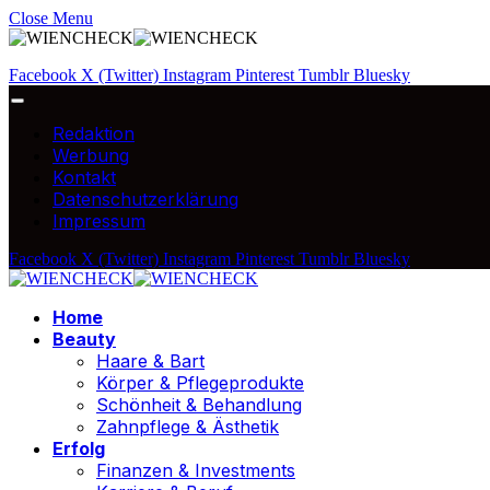
Close Menu
Facebook
X (Twitter)
Instagram
Pinterest
Tumblr
Bluesky
Redaktion
Werbung
Kontakt
Datenschutzerklärung
Impressum
Facebook
X (Twitter)
Instagram
Pinterest
Tumblr
Bluesky
Home
Beauty
Haare & Bart
Körper & Pflegeprodukte
Schönheit & Behandlung
Zahnpflege & Ästhetik
Erfolg
Finanzen & Investments