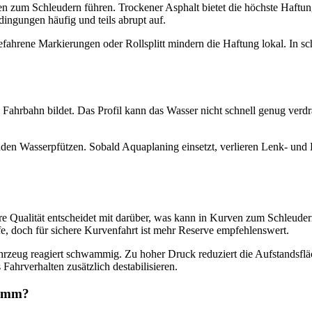
 zum Schleudern führen. Trockener Asphalt bietet die höchste Haftung.
dingungen häufig und teils abrupt auf.
fahrene Markierungen oder Rollsplitt mindern die Haftung lokal. In sc
Fahrbahn bildet. Das Profil kann das Wasser nicht schnell genug verd
henden Wasserpfützen. Sobald Aquaplaning einsetzt, verlieren Lenk- un
re Qualität entscheidet mit darüber, was kann in Kurven zum Schleude
iefe, doch für sichere Kurvenfahrt ist mehr Reserve empfehlenswert.
ahrzeug reagiert schwammig. Zu hoher Druck reduziert die Aufstandsflä
ahrverhalten zusätzlich destabilisieren.
gramm?