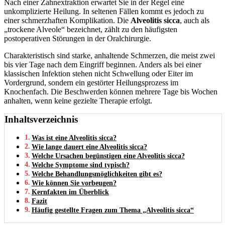
Nach einer Zahnextraktion erwartet Sie in der Regel eine
unkomplizierte Heilung. In seltenen Fällen kommt es jedoch zu
einer schmerzhaften Komplikation. Die
Alveolitis sicca
, auch als
„trockene Alveole“ bezeichnet, zählt zu den häufigsten
postoperativen Störungen in der Oralchirurgie.
Charakteristisch sind starke, anhaltende Schmerzen, die meist zwei
bis vier Tage nach dem Eingriff beginnen. Anders als bei einer
klassischen Infektion stehen nicht Schwellung oder Eiter im
Vordergrund, sondern ein gestörter Heilungsprozess im
Knochenfach. Die Beschwerden können mehrere Tage bis Wochen
anhalten, wenn keine gezielte Therapie erfolgt.
Inhaltsverzeichnis
Was ist eine Alveolitis sicca?
Wie lange dauert eine Alveolitis sicca?
Welche Ursachen begünstigen eine Alveolitis sicca?
Welche Symptome sind typisch?
Welche Behandlungsmöglichkeiten gibt es?
Wie können Sie vorbeugen?
Kernfakten im Überblick
Fazit
Häufig gestellte Fragen zum Thema „Alveolitis sicca“