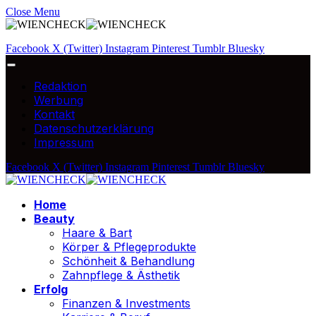
Close Menu
Facebook
X (Twitter)
Instagram
Pinterest
Tumblr
Bluesky
Redaktion
Werbung
Kontakt
Datenschutzerklärung
Impressum
Facebook
X (Twitter)
Instagram
Pinterest
Tumblr
Bluesky
Home
Beauty
Haare & Bart
Körper & Pflegeprodukte
Schönheit & Behandlung
Zahnpflege & Ästhetik
Erfolg
Finanzen & Investments