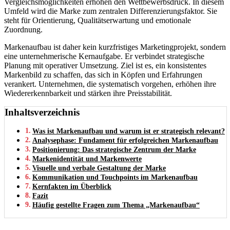
Vergleichsmöglichkeiten erhöhen den Wettbewerbsdruck. In diesem
Umfeld wird die Marke zum zentralen Differenzierungsfaktor. Sie
steht für Orientierung, Qualitätserwartung und emotionale
Zuordnung.
Markenaufbau ist daher kein kurzfristiges Marketingprojekt, sondern
eine unternehmerische Kernaufgabe. Er verbindet strategische
Planung mit operativer Umsetzung. Ziel ist es, ein konsistentes
Markenbild zu schaffen, das sich in Köpfen und Erfahrungen
verankert. Unternehmen, die systematisch vorgehen, erhöhen ihre
Wiedererkennbarkeit und stärken ihre Preisstabilität.
Inhaltsverzeichnis
Was ist Markenaufbau und warum ist er strategisch relevant?
Analysephase: Fundament für erfolgreichen Markenaufbau
Positionierung: Das strategische Zentrum der Marke
Markenidentität und Markenwerte
Visuelle und verbale Gestaltung der Marke
Kommunikation und Touchpoints im Markenaufbau
Kernfakten im Überblick
Fazit
Häufig gestellte Fragen zum Thema „Markenaufbau“