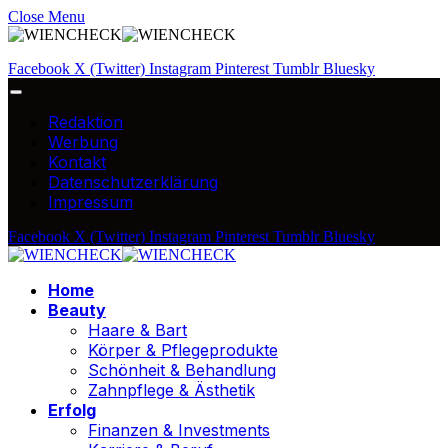
Close Menu
Facebook
X (Twitter)
Instagram
Pinterest
Tumblr
Bluesky
Redaktion
Werbung
Kontakt
Datenschutzerklärung
Impressum
Facebook
X (Twitter)
Instagram
Pinterest
Tumblr
Bluesky
Home
Beauty
Haare & Bart
Körper & Pflegeprodukte
Schönheit & Behandlung
Zahnpflege & Ästhetik
Erfolg
Finanzen & Investments