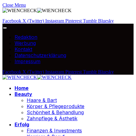
Close Menu
Facebook
X (Twitter)
Instagram
Pinterest
Tumblr
Bluesky
Redaktion
Werbung
Kontakt
Datenschutzerklärung
Impressum
Facebook
X (Twitter)
Instagram
Pinterest
Tumblr
Bluesky
Home
Beauty
Haare & Bart
Körper & Pflegeprodukte
Schönheit & Behandlung
Zahnpflege & Ästhetik
Erfolg
Finanzen & Investments