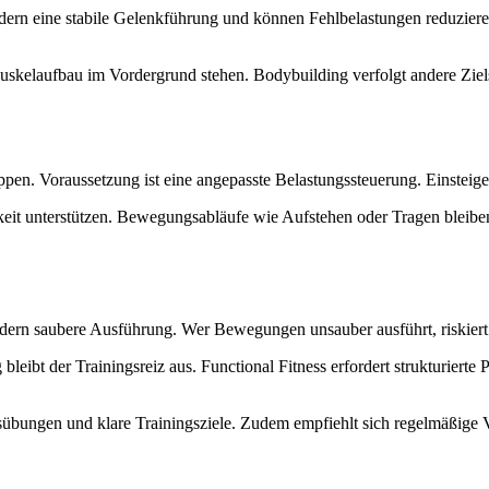
ördern eine stabile Gelenkführung und können Fehlbelastungen reduzier
uskelaufbau im Vordergrund stehen. Bodybuilding verfolgt andere Ziels
ruppen. Voraussetzung ist eine angepasste Belastungssteuerung. Einstei
keit unterstützen. Bewegungsabläufe wie Aufstehen oder Tragen bleiben
rn saubere Ausführung. Wer Bewegungen unsauber ausführt, riskiert Fe
g bleibt der Trainingsreiz aus. Functional Fitness erfordert strukturi
übungen und klare Trainingsziele. Zudem empfiehlt sich regelmäßige V