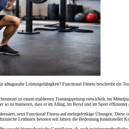
für alltagsnahe Leistungsfähigkeit? Functional Fitness beschreibt ein T
entrend zu einem etablierten Trainingsprinzip entwickelt. Im Mittelpun
o zu trainieren, dass er im Alltag, im Beruf und im Sport effizienter a
ressiert, setzt Functional Fitness auf mehrgelenkige Übungen. Diese 
zinische Leitlinien betonen seit Jahren die Bedeutung funktioneller Kr
llte sowohl biomechanische Grundlagen als auch trainingsmethodische 