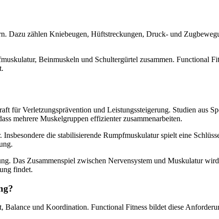
ern. Dazu zählen Kniebeugen, Hüftstreckungen, Druck- und Zugbewegun
fmuskulatur, Beinmuskeln und Schultergürtel zusammen. Functional Fit
t.
raft für Verletzungsprävention und Leistungssteigerung. Studien aus
dass mehrere Muskelgruppen effizienter zusammenarbeiten.
. Insbesondere die stabilisierende Rumpfmuskulatur spielt eine Schlüssel
ung.
erung. Das Zusammenspiel zwischen Nervensystem und Muskulatur wird p
ung findet.
ung?
 Balance und Koordination. Functional Fitness bildet diese Anforderung