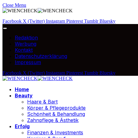
Close Menu
Facebook
X (Twitter)
Instagram
Pinterest
Tumblr
Bluesky
Redaktion
Werbung
Kontakt
Datenschutzerklärung
Impressum
Facebook
X (Twitter)
Instagram
Pinterest
Tumblr
Bluesky
Home
Beauty
Haare & Bart
Körper & Pflegeprodukte
Schönheit & Behandlung
Zahnpflege & Ästhetik
Erfolg
Finanzen & Investments