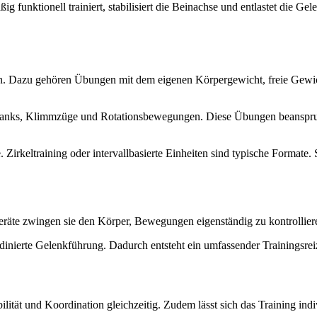
g funktionell trainiert, stabilisiert die Beinachse und entlastet die Gel
n. Dazu gehören Übungen mit dem eigenen Körpergewicht, freie Gewicht
Planks, Klimmzüge und Rotationsbewegungen. Diese Übungen beanspruc
rkeltraining oder intervallbasierte Einheiten sind typische Formate. 
Geräte zwingen sie den Körper, Bewegungen eigenständig zu kontrolliere
nierte Gelenkführung. Dadurch entsteht ein umfassender Trainingsreiz,
obilität und Koordination gleichzeitig. Zudem lässt sich das Training ind