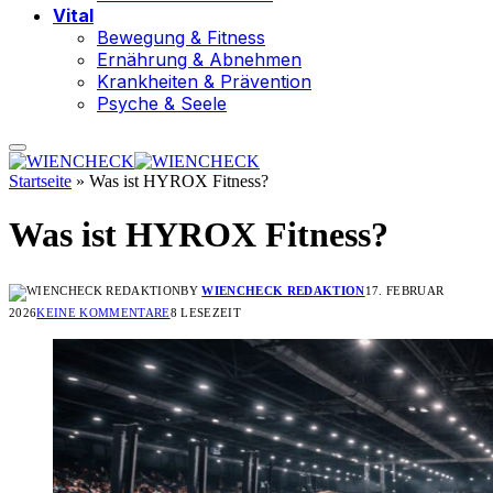
Vital
Bewegung & Fitness
Ernährung & Abnehmen
Krankheiten & Prävention
Psyche & Seele
Startseite
»
Was ist HYROX Fitness?
Was ist HYROX Fitness?
BY
WIENCHECK REDAKTION
17. FEBRUAR
2026
KEINE KOMMENTARE
8 LESEZEIT