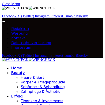
Close Menu
Facebook
X (Twitter)
Instagram
Pinterest
Tumblr
Bluesky
Redaktion
Werbung
Kontakt
Datenschutzerklärung
Impressum
Facebook
X (Twitter)
Instagram
Pinterest
Tumblr
Bluesky
Home
Beauty
Haare & Bart
Körper & Pflegeprodukte
Schönheit & Behandlung
Zahnpflege & Ästhetik
Erfolg
Finanzen & Investments