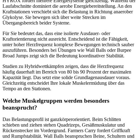
HYROX fordert mehrere Energiesysteme gleichzeitig. Während der
Laufabschnitte dominiert die aerobe Energiebereitstellung. An den
Kraftstationen verschiebt sich die Belastung in Richtung anaerober
Glykolyse. Sie bewegen sich über weite Strecken im
Übergangsbereich beider Systeme.
Für Sie bedeutet das, dass eine isolierte Ausdauer- oder
Kraftorientierung nicht ausreicht. Entscheidend ist die Fähigkeit,
unter hoher Herzfrequenz komplexe Bewegungen technisch sauber
auszuführen. Besonders bei Übungen wie Wall Balls oder Burpee
Broad Jumps zeigt sich die Bedeutung koordinativer Stabilität.
Studien zu Hybridwettkämpfen zeigen, dass die Herzfrequenz
häufig dauerhaft im Bereich von 80 bis 90 Prozent der maximalen
Kapazität liegt. Das setzt eine solide Grundlagenausdauer voraus.
Gleichzeitig entscheidet Ihre lokale Muskelermüdung über das
Tempo an den Stationen.
Welche Muskelgruppen werden besonders
beansprucht?
Das Belastungsprofil ist ganzkörperorientiert. Beim Schlitten
schieben und ziehen stehen Quadrizeps, Gesäßmuskulatur und
Rückenstrecker im Vordergrund. Farmers Carry fordert Griffkraft
und Rumpfstabilität. Wall Balls beanspruchen Beine, Schultern und